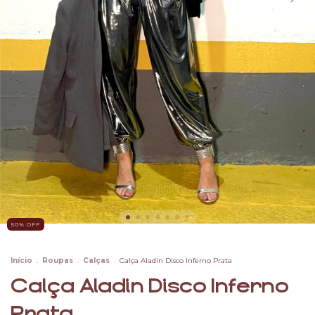
50
% OFF
Início
.
Roupas
.
Calças
.
Calça Aladin Disco Inferno Prata
Calça Aladin Disco Inferno
Prata