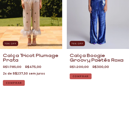
73
% OFF
75
% OFF
Calça Tricot Plumage
Calça Boogie
Prata
Groovy Paetês Roxa
R$1.785,00
R$475,00
R$1.200,00
R$300,00
2
x de
R$237,50
sem juros
COMPRAR
COMPRAR