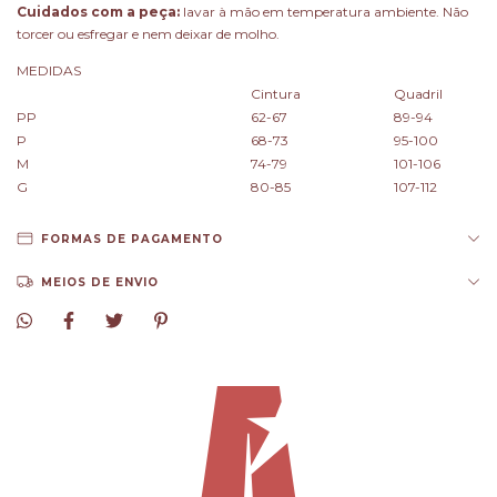
Cuidados com a peça:
lavar à mão em temperatura ambiente. Não
torcer ou esfregar e nem deixar de molho.
MEDIDAS
Cintura
Quadril
PP
62-67
89-94
P
68-73
95-100
M
74-79
101-106
G
80-85
107-112
FORMAS DE PAGAMENTO
MEIOS DE ENVIO