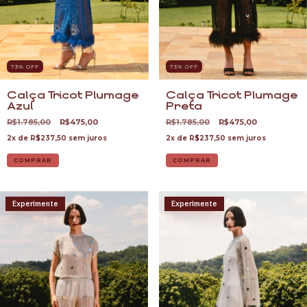
73
% OFF
73
% OFF
Calça Tricot Plumage
Calça Tricot Plumage
Azul
Preta
R$1.785,00
R$475,00
R$1.785,00
R$475,00
2
x de
R$237,50
sem juros
2
x de
R$237,50
sem juros
COMPRAR
COMPRAR
Experimente
Experimente