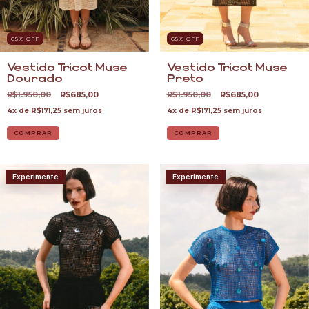
65
% OFF
65
% OFF
Vestido Tricot Muse
Vestido Tricot Muse
Dourado
Preto
R$1.950,00
R$685,00
R$1.950,00
R$685,00
4
x de
R$171,25
sem juros
4
x de
R$171,25
sem juros
COMPRAR
COMPRAR
Experimente
Experimente