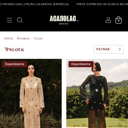
O DIA) | OPÇÃO LALAMOVE (ENTREGA)
FRETE EXPRESSO SP (CHEGA NO MESMO DI
0
Início
.
Roupas
.
Tricots
Tricots
FILTRAR
Experimente
Experimente