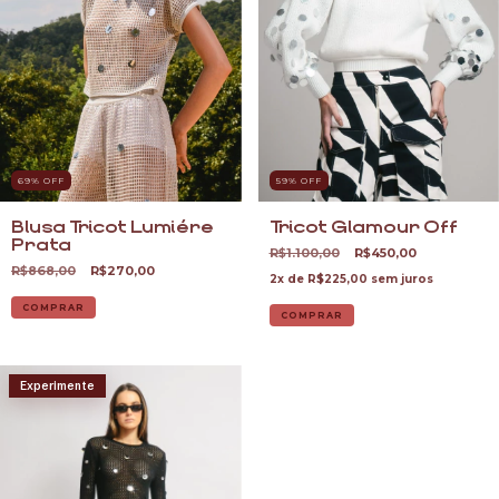
69
% OFF
59
% OFF
Blusa Tricot Lumiére
Tricot Glamour Off
Prata
R$1.100,00
R$450,00
R$868,00
R$270,00
2
x de
R$225,00
sem juros
COMPRAR
COMPRAR
Experimente