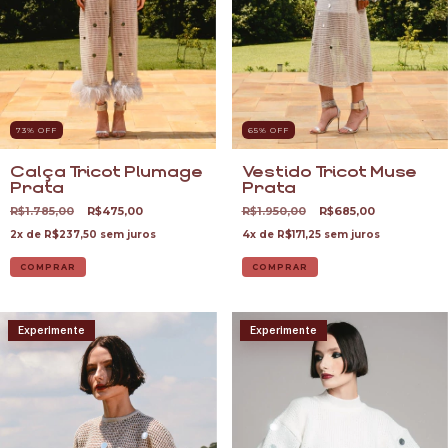
73
% OFF
65
% OFF
Calça Tricot Plumage
Vestido Tricot Muse
Prata
Prata
R$1.785,00
R$475,00
R$1.950,00
R$685,00
2
x de
R$237,50
sem juros
4
x de
R$171,25
sem juros
COMPRAR
COMPRAR
Experimente
Experimente