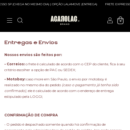
SSO SP (CHEGA NO MESMO DIA) | OPÇÃO LALAMOVE (ENTREGA)
FRETE EXPRESSO 
0
Entregas e Envios
Nossos envios são feitos por:
• Correios:
o frete é calculado de acordo com o CEP do cliente, fica à seu
critério escolher a opção de PAC ou SEDEX;
• Motoboy:
caso more em São Paulo, o envio por motoboy é
realizado no mesmo dia do pedido
(caso o pagamento já tenha sido
confirmado)
, ele é calculado de acordo com o endereço de entrega
estipulado pela LOGGI;
CONFIRMAÇÃO DE COMPRA
• O pedido é despachado somente quando há confirmação de