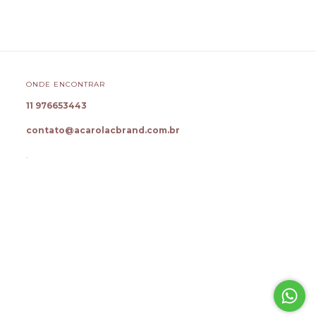
ONDE ENCONTRAR
11 976653443
contato@acarolacbrand.com.br
.