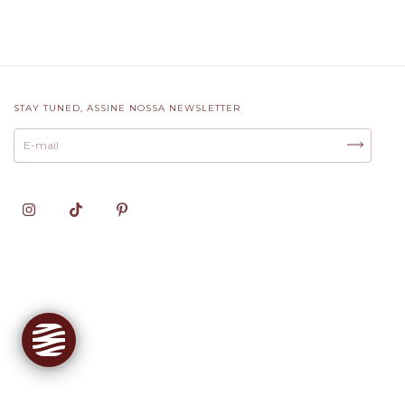
STAY TUNED, ASSINE NOSSA NEWSLETTER
✕
Oie! Sou a Cloe, sua Personal
Shopper
Sua
Personal Shopper
aqui na
Acarolac Brand
! Descubro seu
tamanho ideal, encontro peças nas suas
cores e monto looks completos.
Conhecer ferramentas