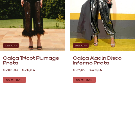
73
% OFF
50
% OFF
Calça Tricot Plumage
Calça Aladin Disco
Preta
Inferno Prata
€288,83
€76,86
€97,09
€48,54
COMPRAR
COMPRAR