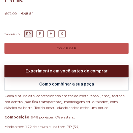
€97,09
€48,54
PP
P
M
G
TAMANHO
Experimente em você antes de comprar
Como combinar a sua peça
Calça cintura alta, confeccionada em tecido metalizado (lamê), forrada
por dentro (não fica transparente), modelagem estilo "aladin", com
elástico na barra. Tecido possui elasticidade e estica um pouco.
Composição:
94% poliéster, 6% elastano
Modelo tem 1,72 de altura e usa tam PP (34).