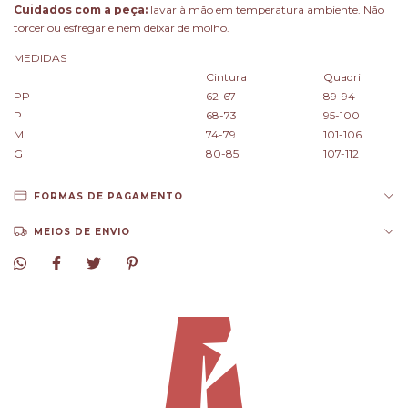
Cuidados com a peça:
lavar à mão em temperatura ambiente. Não
torcer ou esfregar e nem deixar de molho.
MEDIDAS
Cintura
Quadril
PP
62-67
89-94
P
68-73
95-100
M
74-79
101-106
G
80-85
107-112
FORMAS DE PAGAMENTO
MEIOS DE ENVIO