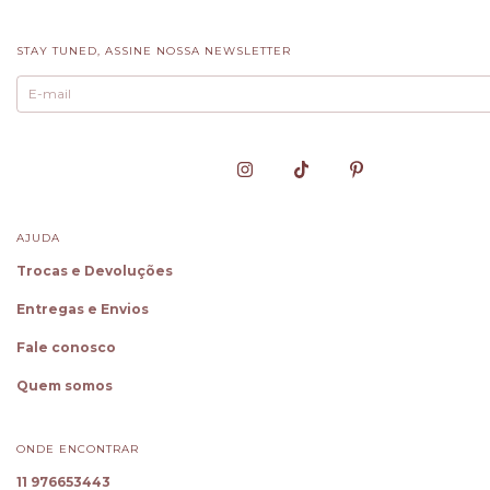
STAY TUNED, ASSINE NOSSA NEWSLETTER
AJUDA
Trocas e Devoluções
Entregas e Envios
Fale conosco
Quem somos
ONDE ENCONTRAR
11 976653443
✕
Oie! Sou a Cloe, sua Personal