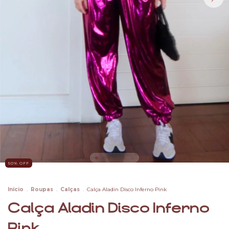
50
% OFF
Início
.
Roupas
.
Calças
.
Calça Aladin Disco Inferno Pink
Calça Aladin Disco Inferno
Pink