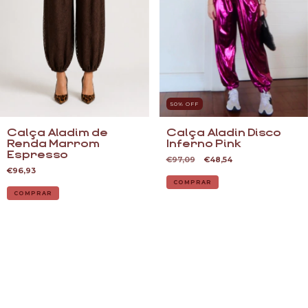
50
% OFF
Calça Aladin Disco
Calça Aladim de
Inferno Pink
Renda Marrom
Espresso
€97,09
€48,54
€96,93
COMPRAR
COMPRAR