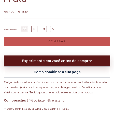
€97,09
€48,54
PP
P
M
G
TAMANHO
Experimente em você antes de comprar
Como combinar a sua peça
Calça cintura alta, confeccionada em tecido metalizado (lamê), forrada
por dentro (não fica transparente), modelagem estilo "aladin", com
elástico na barra. Tecido possui elasticidade e estica um pouco.
Composição:
94% poliéster, 6% elastano
Modelo tem 1,72 de altura e usa tam PP (34).