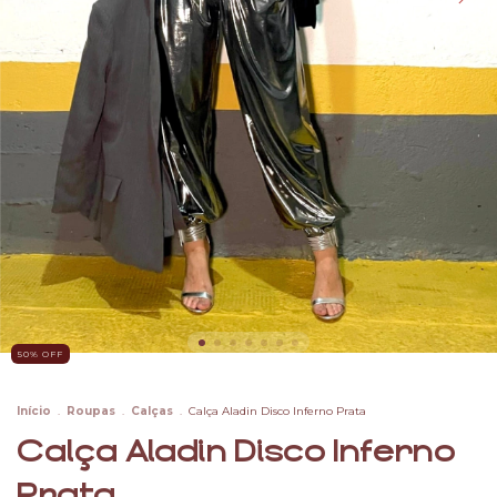
50
% OFF
Início
.
Roupas
.
Calças
.
Calça Aladin Disco Inferno Prata
Calça Aladin Disco Inferno
Prata