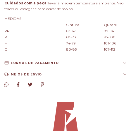
Cuidados com a peça:
lavar à mão em temperatura ambiente. Não
torcer ou esfregar e nem deixar de molho.
MEDIDAS
Cintura
Quadril
PP
62-67
89-94
P
68-73
95-100
M
74-79
101-106
G
80-85
107-112
FORMAS DE PAGAMENTO
MEIOS DE ENVIO