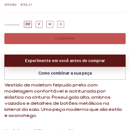
€72,82
€36,41
PP
P
M
G
TAMANHO
Experimente em você antes de comprar
Como combinar a sua peça
Vestido de moletom felpudo preto com
modelagem confortável e acinturada por
elástico na cintura. Possui gola alta, ombros
vazados e detalhes de botões metálicos na
lateral da saia. Uma peça moderna que alia estilo
e aconchego.