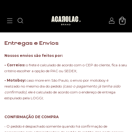
0
Entregas e Envios
Nossos envios são feitos por:
• Correios:
o frete é calculado de acordo com o CEP do cliente, fica à seu
critério escolher a opção de PAC ou SEDEX;
• Motoboy:
caso more em São Paulo, o envio por motoboy é
realizado no mesmo dia do pedido
(caso o pagamento já tenha sido
confirmado)
, ele é calculado de acordo com o endereço de entrega
estipulado pela LOGGI;
CONFIRMAÇÃO DE COMPRA
• O pedido é despachado somente quando há confirmação de