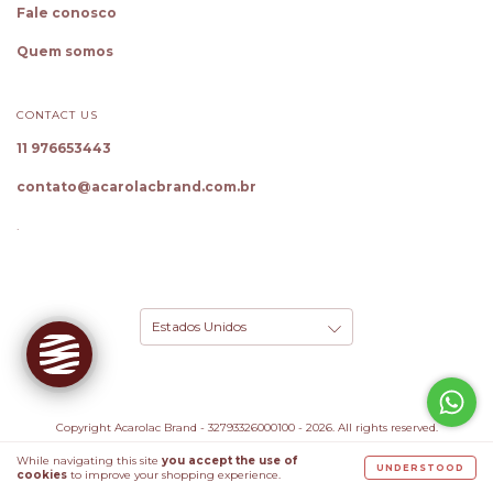
Fale conosco
Quem somos
CONTACT US
11 976653443
✕
Oie! Sou a Cloe, sua Personal
contato@acarolacbrand.com.br
Shopper
Sua
Personal Shopper
aqui na
Acarolac
.
Brand
! Descubro seu tamanho ideal,
encontro peças nas suas cores e monto
looks completos.
Conhecer ferramentas
Copyright Acarolac Brand - 32793326000100 - 2026. All rights reserved.
While navigating this site
you accept the use of
UNDERSTOOD
cookies
to improve your shopping experience.