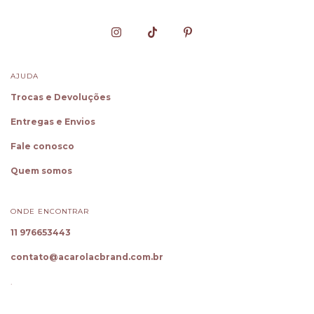
AJUDA
Trocas e Devoluções
Entregas e Envios
Fale conosco
Quem somos
ONDE ENCONTRAR
11 976653443
contato@acarolacbrand.com.br
.