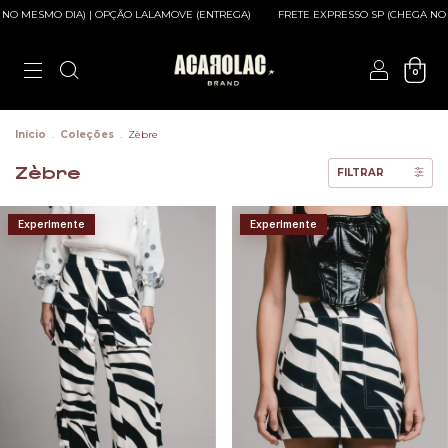
NO MESMO DIA) | OPÇÃO LALAMOVE (ENTREGA)
FRETE EXPRESSO SP (CHEGA NO M
0
Início
.
Coleções
.
Zèbre
Zèbre
FILTRAR
Experimente
Experimente