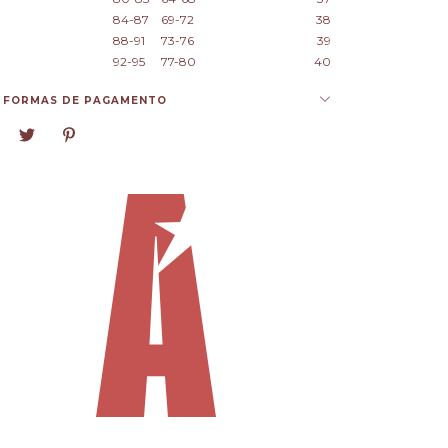
84-87
69-72
38
88-91
73-76
39
92-95
77-80
40
FORMAS DE PAGAMENTO