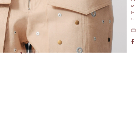
P
M
G