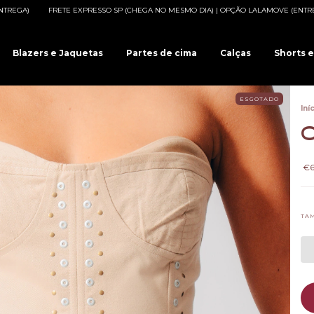
ESSO SP (CHEGA NO MESMO DIA) | OPÇÃO LALAMOVE (ENTREGA)
FRETE EXPRESS
Blazers e Jaquetas
Partes de cima
Calças
Shorts e
ESGOTADO
Iní
C
€6
TA