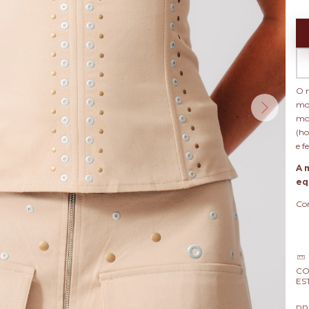
O m
mod
mod
(ho
e f
A 
eq
Com
CO
ES
PP