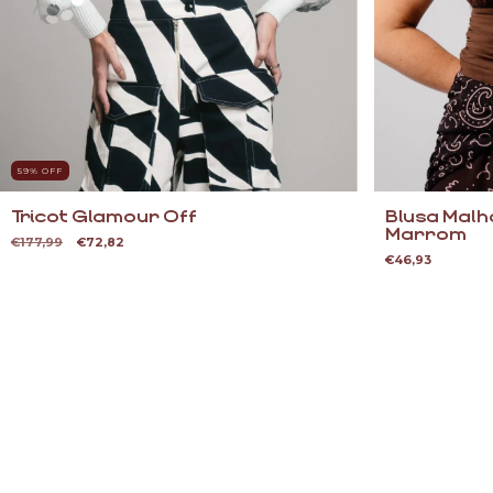
59
% OFF
Tricot Glamour Off
Blusa Mal
Marrom
€177,99
€72,82
€46,93