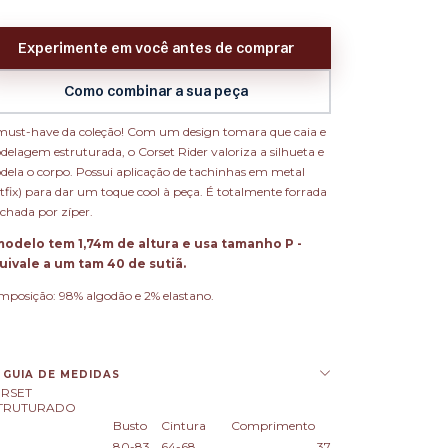
Experimente em você antes de comprar
Como combinar a sua peça
ust-have da coleção! Com um design tomara que caia e
elagem estruturada, o Corset Rider valoriza a silhueta e
ela o corpo. Possui aplicação de tachinhas em metal
tfix) para dar um toque cool à peça. É totalmente forrada
echada por zíper.
modelo tem 1,74m de altura e usa tamanho P -
uivale a um tam 40 de sutiã.
posição: 98% algodão e 2% elastano.
GUIA DE MEDIDAS
RSET
TRUTURADO
Busto
Cintura
Comprimento
80-83
64-68
37