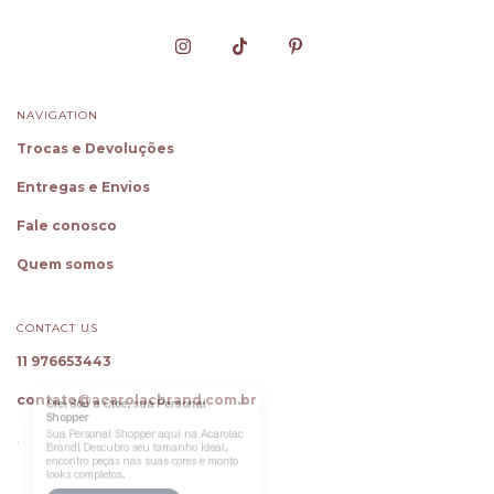
NAVIGATION
Trocas e Devoluções
Entregas e Envios
Fale conosco
Quem somos
CONTACT US
11 976653443
✕
Oie! Sou a Cloe, sua Personal
contato@acarolacbrand.com.br
Shopper
Sua
Personal Shopper
aqui na
Acarolac
.
Brand
! Descubro seu tamanho ideal,
encontro peças nas suas cores e monto
looks completos.