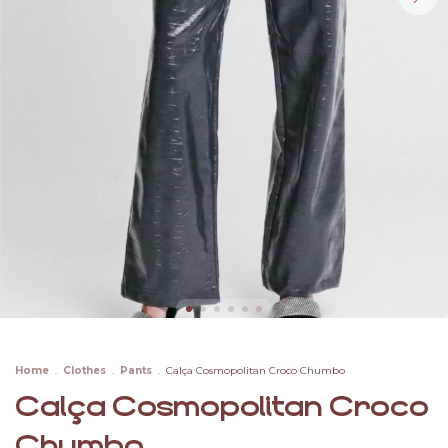
Home
.
Clothes
.
Pants
.
Calça Cosmopolitan Croco Chumbo
Calça Cosmopolitan Croco
Chumbo