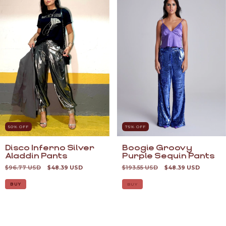
50
% OFF
75
% OFF
Disco Inferno Silver
Boogie Groovy
Aladdin Pants
Purple Sequin Pants
$96.77 USD
$48.39 USD
$193.55 USD
$48.39 USD
BUY