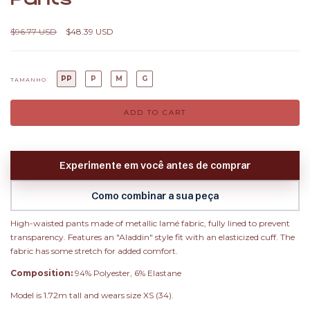
$96.77 USD
$48.39 USD
PP
P
M
G
TAMANHO
Experimente em você antes de comprar
Como combinar a sua peça
High-waisted pants made of metallic lamé fabric, fully lined to prevent
transparency. Features an "Aladdin" style fit with an elasticized cuff. The
fabric has some stretch for added comfort.
Composition:
94% Polyester, 6% Elastane
Model is 1.72m tall and wears size XS (34).