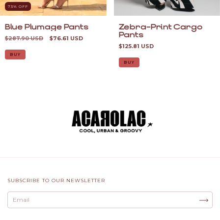
73
% OFF
Blue Plumage Pants
Zebra-Print Cargo
Pants
$287.90 USD
$76.61 USD
$125.81 USD
BUY
BUY
SUBSCRIBE TO OUR NEWSLETTER