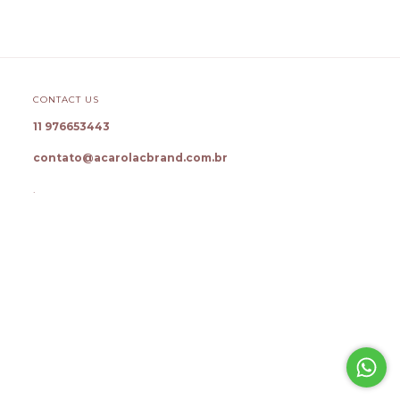
CONTACT US
11 976653443
contato@acarolacbrand.com.br
.