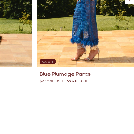
73
% OFF
Blue Plumage Pants
$287.90 USD
$76.61 USD