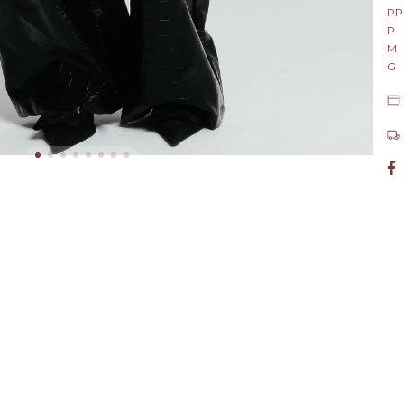
PP
P
M
G