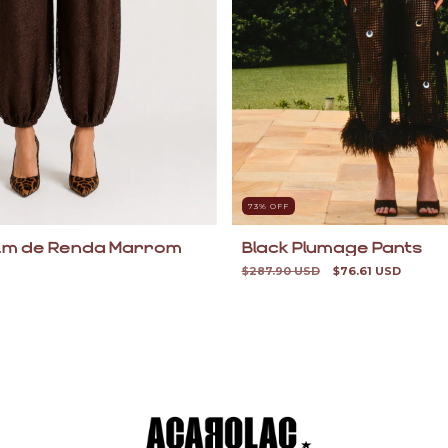
73
% OFF
Black Plumage Pants
dim de Renda Marrom
$287.90 USD
$76.61 USD