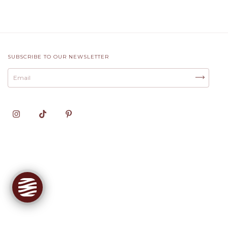
SUBSCRIBE TO OUR NEWSLETTER
✕
Oie! Sou a Cloe, sua Personal
Shopper
Gostou dessa peça? Toque em
Experimente
para ver como fica em
você! Também descubro seu tamanho
ideal e monto looks completos.
Conhecer ferramentas
Provar Peça