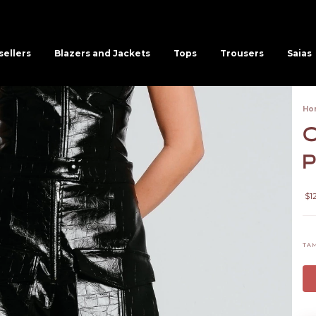
sellers
Blazers and Jackets
Tops
Trousers
Saias
Ho
C
P
$1
TA