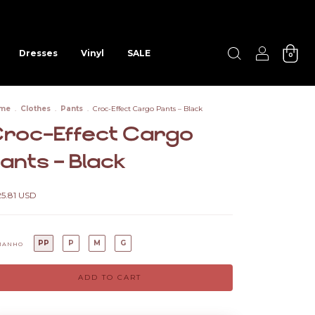
Dresses
Vinyl
SALE
0
me
.
Clothes
.
Pants
.
Croc-Effect Cargo Pants – Black
roc-Effect Cargo
ants – Black
25.81 USD
PP
P
M
G
MANHO