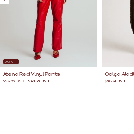
50
% OFF
Atena Red Vinyl Pants
Calça Ala
$96.77 USD
$48.39 USD
$96.61 USD