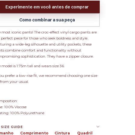
Experimente em você antes de comprar
Como combinar a sua peça
 most iconic pants! The croc-effect vinyl cargo pants are
 perfect piece for those who seek boldness and style.
turing a wide-leg silhouette and utility pockets, these
ts combine comfort and functionality without
promising sophistication. They have a zipper closure.
 model is 1.75m tall and wears size 36.
you prefer a low-rise fit, we recommend choosing one size
from your usual.
mposition:
e: 100% Viscose
ating: 100% Polyurethane
SIZE GUIDE
manho
Comprimento
Cintura
Quadril