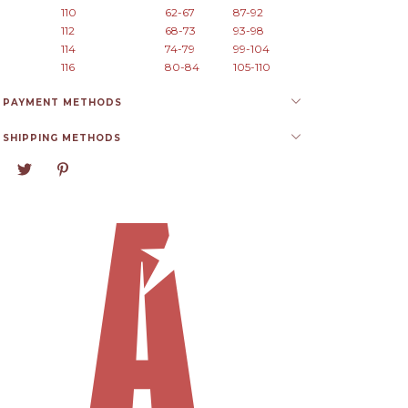
110
62-67
87-92
112
68-73
93-98
114
74-79
99-104
116
80-84
105-110
PAYMENT METHODS
SHIPPING METHODS