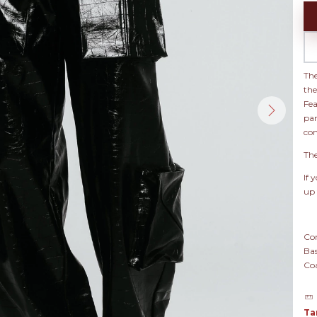
The
the
Fea
pan
com
The
If 
up 
Co
Bas
Co
Ta